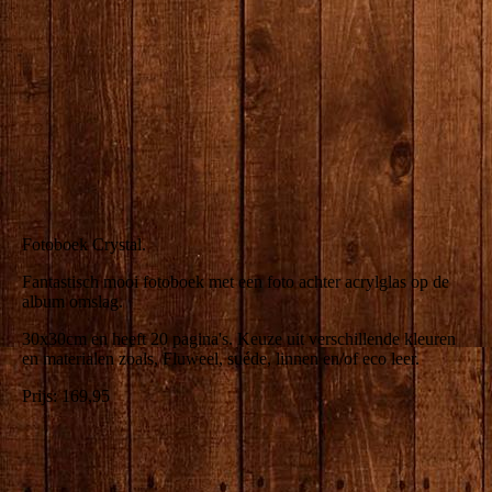
producten--4
Fotoboek Crystal.
Fantastisch mooi fotoboek met een foto achter acrylglas op de
album omslag.
30x30cm en heeft 20 pagina's. Keuze uit verschillende kleuren
en materialen zoals, Fluweel, suéde, linnen en/of eco leer.
Prijs: 169,95