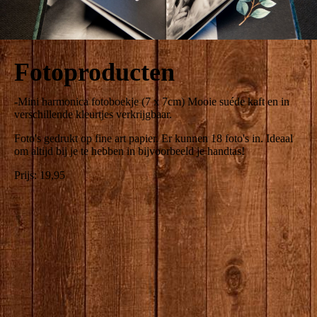
Fotoproducten
-Mini harmonica fotoboekje (7 x 7cm) Mooie suéde kaft en in
verschillende kleurtjes verkrijgbaar.
Foto's gedrukt op fine art papier. Er kunnen 18 foto's in. Ideaal
om altijd bij je te hebben in bijvoorbeeld je handtas!
Prijs: 19,95