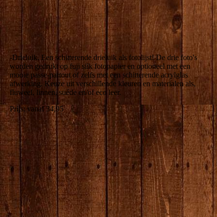
producten-28
-Drieluik. Een schitterende drieluik als fotolijst! De drie foto's
worden gedrukt op fuji silk fotopapier en optioneel met een
mooie passe-partout of zelfs met een schitterende acrylglas
afwerking. Keuze uit verschillende kleuren en materialen als,
fluweel, linnen, suéde en/of eco leer.
Prijs: vanaf 34,95