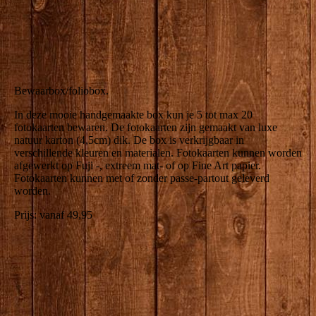
producten--8
Bewaarbox/foliobox.
In deze mooie handgemaakte box kun je 5 tot max 20
fotokaarten bewaren. De fotokaarten zijn gemaakt van luxe
natuur karton (4,5cm) dik. De box is verkrijgbaar in
verschillende kleuren en materialen. Fotokaarten kunnen worden
afgewerkt op Fuji -, extreem mat- of op Fine Art papier.
Fotokaarten kunnen met of zonder passe-partout geleverd
worden.
Prijs: vanaf 49,95