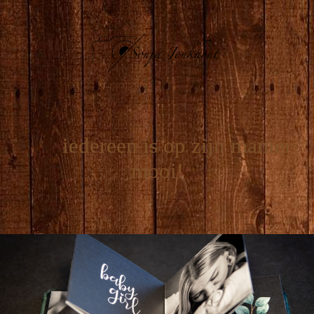
iedereen is op zijn manier
mooi!