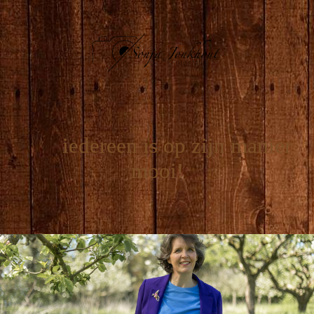
iedereen is op zijn manier
mooi!